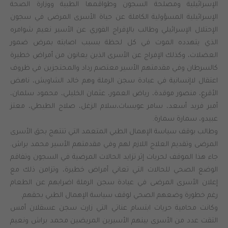
الإسرائيلية ومصلحة السجون وطواقمها الطبية ووزارة الصحة
الإسرائيلية المسؤولية الكاملة عن حياة الأسرى المرضى في سجون
الإحتلال الإسرائيلي وطالب بالإفراج الفوري عن الأسير نعيم شوامره
الذي يتهدده الموت في كل لحظة بسبب اصابته بمرض ضمور
العضلات، وكذلك الإفراج عن الأسرى الذين يعانون من أمراض خطيرة
كالسرطان وفي مقدمتهم الأسير معتصم رداد والمحتجزين في ظروف
اعتقال لاإنسانية في عيادة سجن الرملة وهم خالد الشاويش، ناهض
الأقرع، منصور موقدة، رياض العمور، عثمان الخليلي، محمود سلمان،
أمير فريد أسعد، سامر عويسات،سلام الزغل، صلاح الطيطي، معتز
عبيدو، سمارة سمارة.
وطالب بوقف سياسة الإهمال الطبي المتعمد التي تنتهج بحق الأسرى
المرضى وتقديم العلاج اللازم لهم وفي مقدمتهم الأسير محمد براش.
جاء هذا الموقف لحريات إثر تزايد الحالات المرضية في السجون وتفاقم
الوضع الصحي للحالات التي تعاني أمراض خطيرة، وتزامن ذلك مع
إعلان الأسرى المرضى في عيادة سجن الرملة اضرابهم عن الطعام
رغم خطورة وضعهم الصحي لوقف سياسة الإهمال الطبي بحقهم.
وكانت محامية حريات ابتسام عناتي التي زارت سجن عسقلان أمس
التقت عدد من الأسرى بينهم الأسيرين المريضين محمد براش ونعيم