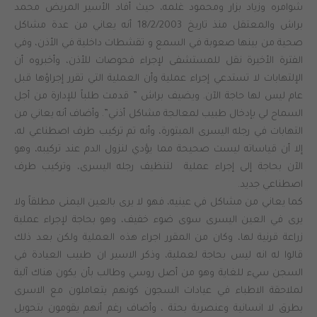
شوامره وزياد بزار ومحمود غلمه، حيث أفاد الأسير المريض محمد
براش والمعتقل منذ تاريخ 18/2/2003 أنه يعاني من عدة مشاكل
صحية من بينها صعوبة في السمع و تقشطات داخلية في الأذن، وفي
الفترة الأخيرة نقل للمستشفى لإجراء فحوصات للأذن، وأخبروه أن
الإلتهابات لا تستدعي إجراء عملية وأن العملية التي تقرر إجراؤها قبل
عام ليس لها حاجة الآن. ويضيف براش ” قدمت طلباً للإدارة من أجل
السماح لي بإدخال طبيب لمعالجة مشاكل أذني”. وأضاف أنه يعاني من
التهابات في رجله اليسرى المبتورة، وأنه تم تركيب طرف اصطناعي له،
إلا أن قياساته ليست صحيحة مما يؤدي لنزول الدم عند تركيبه، وهو
الآن بحاجة إلى إجراء عملية لتنظيف رجله اليسرى، وتركيب طرف
اصطناعي جديد.
كما يعاني من مشاكل في عينيه، فهو لا يرى بالعين اليمنى مطلقاً ولا
يرى في العين اليسرى سوى ضوء خفيف، وهو بحاجة لإجراء عملية
زراعة قرنية لها، وكان من المقرر اجراء هذه العملية ولكن بعد ذلك
قالوا له انه ليس بحاجة لعملية، وذكر الاسير ان طبيب العيادة في
السجن سيء للغاية وهو من أصل روسي وطالب بأن يكون هناك آلية
لملاحقة الاطباء في عيادات السجون كونهم يتعاملون مع الاسرى
بطرق لا انسانية وعنصرية بحتة ، وأضاف رغم أنهم يقومون بتحويل