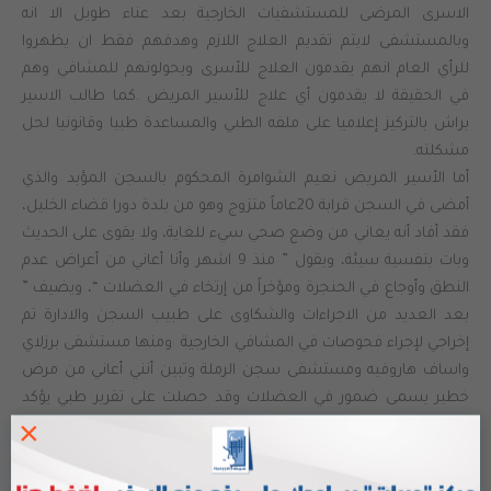
الاسرى المرضى للمستشفيات الخارجية بعد عناء طويل الا انه
وبالمستشفى لايتم تقديم العلاج اللازم وهدفهم فقط ان يظهروا
للرأي العام انهم يقدمون العلاج للأسرى ويحولونهم للمشافي وهم
في الحقيقة لا يقدمون أي علاج للأسير المريض .كما طالب الاسير
براش بالتركيز إعلاميا على ملفه الطبي والمساعدة طبيا وقانونيا لحل
مشكلته.
أما الأسير
المريض نعيم الشوامرة المحكوم بالسجن المؤبد والذي
أمضى في السجن قرابة 20عاماً متزوج وهو من بلدة دورا قضاء الخليل،
فقد أفاد أنه يعاني من وضع صحي سيء للغاية، ولا يقوى على الحديث
وبات بنفسية سيئة، ويقول ” منذ 9 اشهر وأنا أعاني من أعراض عدم
النطق وأوجاع في الحنجرة ومؤخراً من إرتخاء في العضلات “، ويضيف ”
بعد العديد من الاجراءات والشكاوى على طبيب السجن والادارة تم
إخراجي لإجراء فحوصات في المشافي الخارجية ومنها مستشفى برزلاي
واساف هاروفيه ومستشفى سجن الرملة وتبين أنني أعاني من مرض
خطير يسمى ضمور في العضلات وقد حصلت على تقرير طبي يؤكد
×
اصابتي بهذا المرض، وان هذا المرض من اخطر الامراض ويؤدي الى
الوفاة في اي لحظة “.
الأسير زياد بزار أفاد أن هناك حركة تنقلات من وإلى السجن وأن