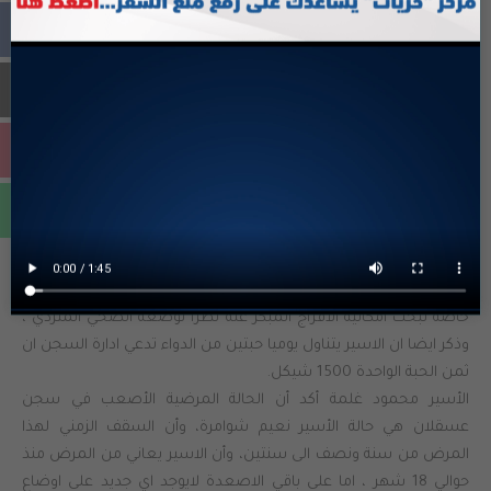
التفتيشات مستمرة، وهنالك مشكلة في المياه واكتظاظ الغرف، إذ ان
كل غرفة تضم 14 أسيراً يستخدمون حمام ومغسلة واحدة، كما يعاني
الاسرى من مشكلة الزواحف والحشرات.وركز زياد على عدم الإهتمام
بملف الأسرى المرضى من قبل ادارة السجن حيث أن طبيب السجن
سيء جدا وتم تقديم عدة شكاوى ضده لكافة المستويات في مصلحة
السجون، وطالبوا بتغييره وإحضار طبيب اخر ، وذكر أيضا أن هناك
ظاهرة جديدة يقوم بها طبيب السجن وهي ايقاف الاكل الخاص
بالاسرى المرضى واجبارهم للنزول الى العيادة لمراجعته حول موضوع
الاكل الخاص لتجديده بدون اي سبب.
وحول وضع الاسير نعيم شوامرة افاد الأسير بزار أنه حضر ضابط
استخبارات السجون الى غرفة الاسير نعيم ووعد برفع ملفه الى لجنة
خاصة لبحث امكانية الافراج المبكر عنه نظرا لوضعه الصحي المتردي ،
وذكر ايضا ان الاسير يتناول يوميا حبتين من الدواء تدعي ادارة السجن ان
ثمن الحبة الواحدة 1500 شيكل.
الأسير محمود غلمة أكد أن الحالة المرضية الأصعب في سجن
عسقلان هي حالة الأسير نعيم شوامرة، وأن السقف الزمني لهذا
المرض من سنة ونصف الى سنتين، وأن الاسير يعاني من المرض منذ
حوالي 18 شهر ، اما على باقي الاصعدة لايوجد اي جديد على اوضاع