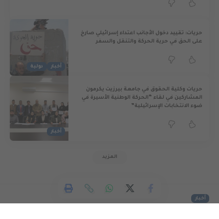
حريات: تقييد دخول الأجانب اعتداء إسرائيلي صارخ
على الحق في حرية الحركة والتنقل والسفر
أخبار
دولية
حريات وكلية الحقوق في جامعة بيرزيت يكرمون
المشاركين في لقاء “الحركة الوطنية الأسيرة في
ضوء الانتخابات الإسرائيلية”
أخبار
المزيد
أخبار
“حريات” يحمل مصلحة السجون