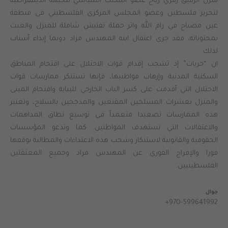
منزل الرفيق رمزي رباح عضو المكتب السياسي للجبهة الديمقراطية
لتحرير فلسطين وعضو المجلس المركزي الفلسطيني في منطقة
عين مصباح في رام الله واثر حملة تفتيش شاملة للمنزل والعبث
بمحتوياته، فقد جرى اعتقال ابنه المهندس مراد دونما إبداء أسباب
لذلك.
ان “حريات” إذ تشجب إقدام قوات الاحتلال على اقتحام المناطق
السكنية المدنية وإرهاب مواطنيها، فإنها تستنكر ممارسات قوات
الاحتلال التي أقدمت على كسر الباب الخارجي للبناية واقتحام المبنى
والمنزل بعشرات المسلحين المقنعين والمدججين بالسلاح، وتعتبر
هذه الممارسات تصعيدا متعمداً في توسيع نطاق المداهمات
والاعتقالات التي تستهدف المواطنين. كما وتدعو المؤسسات
الحقوقية والقانونية لاستنكار وشجب هذه الاعتداءات والمطالبة بوقفها
فورا والإفراج الفوري عن المهندس مراد وجميع المعتقلين
الفلسطينيين.
جوال
+970-599641992