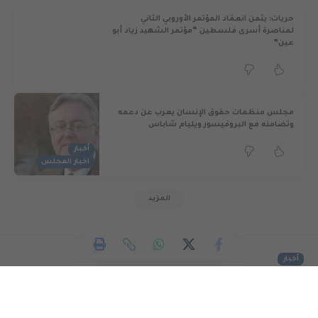
حريات: يثمن انعقاد المؤتمر الأوروبي الثاني
لمناصرة أسرى فلسطين “مؤتمر الشهيد زياد أبو
عين”
مجلس منظمات حقوق الإنسان يعرب عن دعمه
وتضامنه مع البروفيسور ويليام شاباس
أخبار
اخبار المجلس
المزيد
أخبار
الإعلان عن تشكيل لجنة وطنية
لمساندة الأسرى المرضى