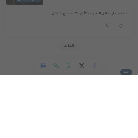
الحكم على قاتل الشريف “أزاريا” تصريح بالقتل
المزيد
أخبار
حريات: قرار الحكومة الإسرائيلية
تضييق الخناق على الأسرى خرق
لأحكام القانون الدولي الإنساني