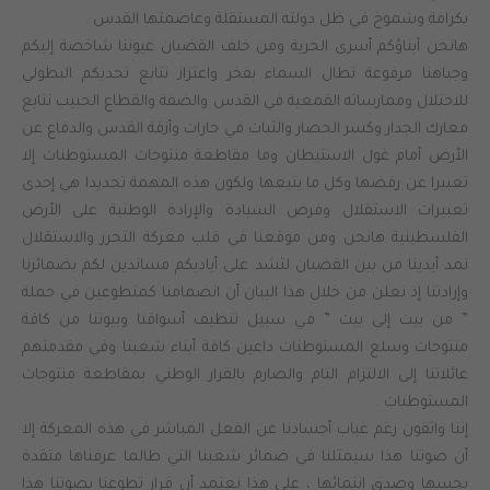
بكرامة وشموخ في ظل دولته المستقلة وعاصمتها القدس .
هانحن أبناؤكم أسرى الحرية ومن خلف القضبان عيوننا شاخصة إليكم
وجباهنا مرفوعة تطال السماء بفخر واعتزاز نتابع تحديكم البطولي
للاحتلال وممارساته القمعية في القدس والضفة والقطاع الحبيب نتابع
معارك الجدار وكسر الحصار والثبات في حارات وأزقة القدس والدفاع عن
الأرض أمام غول الاستيطان وما مقاطعة منتوجات المستوطنات إلا
تعبيرا عن رفضها وكل ما يتبعها ولكون هذه المهمة تحديدا هي إحدى
تعبيرات الاستقلال وفرض السيادة والإرادة الوطنية على الأرض
الفلسطينية هانحن ومن موقعنا في قلب معركة التحرر والاستقلال
نمد أيدينا من بين القضبان لتشد على أياديكم مساندين لكم بضمائرنا
وإرادتنا إذ نعلن من خلال هذا البيان أن انضمامنا كمتطوعين في حملة
” من بيت إلى بيت ” في سبيل تنظيف أسواقنا وبيوتنا من كافة
منتوجات وسلع المستوطنات داعين كافة أبناء شعبنا وفي مقدمتهم
عائلاتنا إلى الالتزام التام والصارم بالقرار الوطني بمقاطعة منتوجات
المستوطنات .
إننا واثقون رغم غياب أجسادنا عن الفعل المباشر في هذه المعركة إلا
أن صوتنا هذا سيمثلنا في ضمائر شعبنا التي طالما عرفناها متقدة
بحسها وصدق انتمائها ، على هذا نعتمد أن قرار تطوعنا بصوتنا هذا