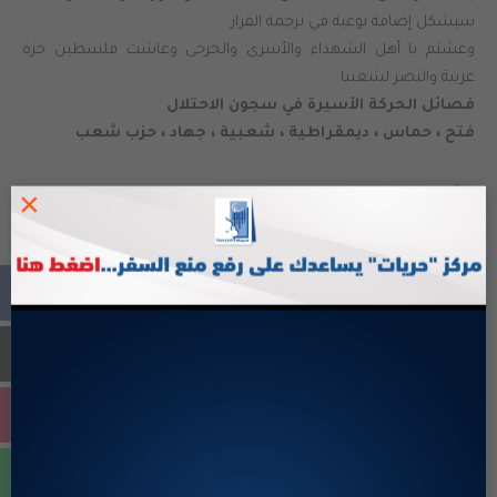
سيشكل إضافة نوعية في ترجمة القرار .
وعشتم يا أهل الشهداء والأسرى والجرحى وعاشت فلسطين حرة
عربية والنصر لشعبنا
فصائل الحركة الأسيرة في سجون الاحتلال
فتح ، حماس ، ديمقراطية ، شعبية ، جهاد ، حزب
شعب
جوال
×
+970-599641992
FACEBOOK
اخبار متعلقة