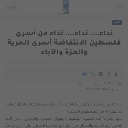
أخبار
نداء…. نداء…. نداء من أسرى
فلسطين الانتفاضة أسرى الحرية
والعزة والآباء
454 VIEWS
اخر تحديث: 06/04/2016 10:28 ص
لى جماهير شعبنا البطل الصامدين في القدس والضفة والقطاع وفي
مناطق 48 من فلسطين المحتلة .
تحية لكم يا أبناء شعبنا العظيم يا عنوان الصمود والتحدي يا من زلتم
رافعي راية الحرية والنضال من أجل حق شعبنا العيش على أرض وطنه