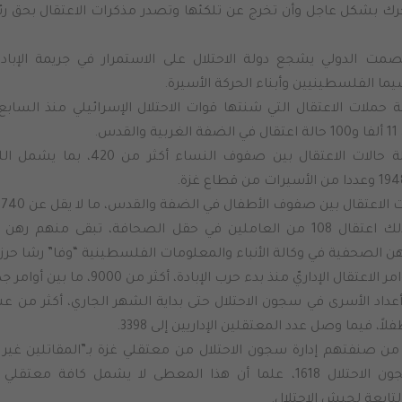
حرك بشكل عاجل وأن تخرج عن تلكئها وتصدر مذكرات الاعتقال بحق رئ
مت الدولي يشجع دولة الاحتلال على الاستمرار في جريمة الإب
يما الفلسطينيين وأبناء الحركة الأسيرة.
ملات الاعتقال التي شنتها قوات الاحتلال الإسرائيلي منذ السابع 
وبلغت حصيلة حالات الاعتقال بين صفوف
ت الاعتقال بين صفوف الأطفال في الضفة والقدس، ما لا يقل عن 740.
الصحفية في وكالة الأنباء والمعلومات الفلسطينية “وفا” رشا حرز ا
ل الإداريّ منذ بدء حرب الإبادة، أكثر من 9000، ما بين أوامر جديدة وأوامر تجديد.
من صنفتهم إدارة سجون الاحتلال من معتقلي غزة بـ”المقاتلين غير 
بهم إدارة سجون الاحتلال 1618، علما أن هذا المعطى لا يشمل كاف
ابعة لجيش الاحتلال.