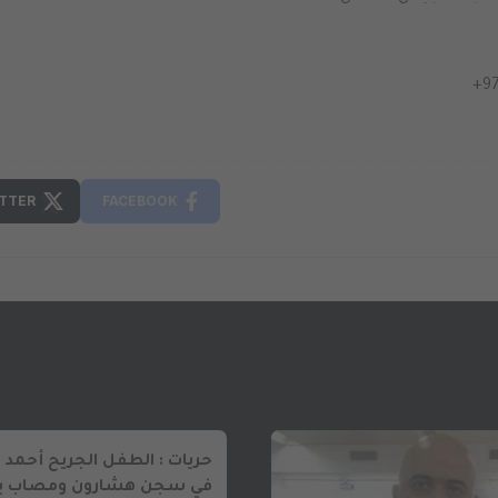
+9
TTER
FACEBOOK
حريات : الطفل الجريح أحمد 
في سجن هشارون ومصاب ب