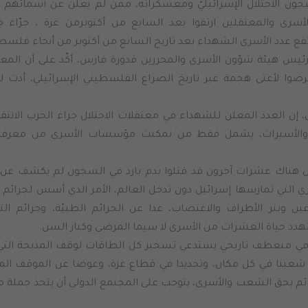
سرى والمعتقلين ارتقوا بعد السابع من أكتوبرمن غزة ، جرّاء جرا
تفع عدد الأسرى الشهداء بعد تاريخ السابع من أكتوبر من أنحاء فلسطين 
رئيس هيئة شؤون الأسرى والمحررين قدورة فارس، أكّد على أن المع
ن العدد المعلن للشهداء في معتقلات الاحتلال جراء الحرب الانتقا
والأسيرات، يشمل فقط من تمكنت مؤسسات الأسرى من معرفة
ن هناك عشرات آخرون قد قتلوا بدم بارد في السجون لم يكشف ع
ي التي تمارسها إسرائيل دون تدخل العالم، الأمر الذي أسس لجرائم
ين وبتر الأطراف والاغتصاب، عدا عن الجرائم الطبيّة، وجرائم الت
تهدد حياة العشرات من الأسرى لا سيما المرضى وكبار السن.
 في منعطف تاريخي يستدعي تسخير كل الطاقات لوقف المذبحة التي ت
ء شعبنا في كل مكان، وتحديدا في قطاع غزة، وعوضا عن الموقف المتل
م بحق الشعب والأسرى، يتوجب على المجتمع الدولي أن يتخذ جملة من