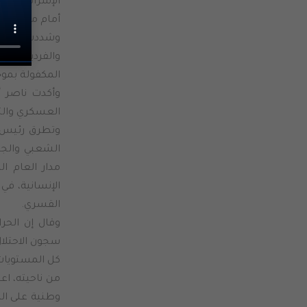
الإسرائيلي، و
أمام محاكم غ
وشددت على أن
والفردية، وأ
المكفولة بموج
وأكدت ناصر أ
العسكري والت
وتطرق رئيس ا
الشعبي والجما
مدار العام ا
الإنسانية، في
القسري.
وقال إن الحر
سجون الاحتلا
كل المستويات؛
من ناحيته، اعت
وطنية على الص