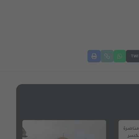
TWI
مناصرة
كسر