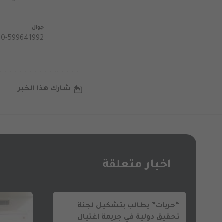
جوال
70-599641992
شارك هذا الخبر
اخبار متعلقة
“حريات” يطالب بتشكيل لجنة
تحقيق دولية في جريمة اغتيال