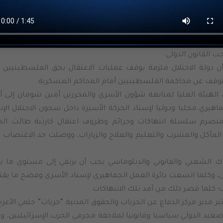
رغم أهميته إلا أنه لم يتطرق لعدم قانونية اعتقال الفلسطينيين من ق
ير شرعية.
 الأوامر العسكرية التي يحاكم الأسرى بموجبها تشكل تقييدا لل
ن المحاكمات أمام القضاء العسكري يعتريه الكثير من الخروقات لض
ب القانون الدولي.
ن دولة الاحتلال ملزمة بوقف عمليات الاعتقال بحق الفلسطينيين 
وقف عن محاكمة الفلسطينيين أمام المحاكم العسكرية.
لهيئة العليا لمتابعة شؤون الأسرى والمحررين أمين شومان إلى أه
هيري محليا ودوليا لإسناد الحركة الأسيرة داخل سجون الاحتلال الإ
لمنصرم سلسلة انتهاكات وجرائم وظروف اعتقال كارثية طالت ال
 المأكل والمشرب والتعليم والعلاج والزيارات، ووصلت حد الاغتصاب و
اك الشعبي والقانوني والدبلوماسي يجب أن يرتقي إلى مستوى ما 
ل، وكلما اتسعت دائرة العمل الجماهيري لإسناد الأسرى وفضح ما يق
 كلما قصر ذلك من أمد تلك الانتهاكات.
بر مدير مركز الدفاع عن الحريات والحقوق المدنية “حريات” حلمي الأعرج
عيد الدولي سياسيا وقانونيا لملاحقة مجرمي الحرب الإسرائيليين، و