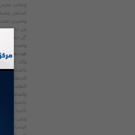
وطالب فارس، 
الاحتلال وضب
والفردي للفلس
من جانبه قال 
هوياتهم منذ عام 1967 إلى
وأكد الزغاري
بالعشرات است
الاحتلال بشأ
المؤسسات المع
وأضاف، أن ا
بالتحقيق في 
تأكيدا على حق 
وعلى مقربة م
الإنسان المحا