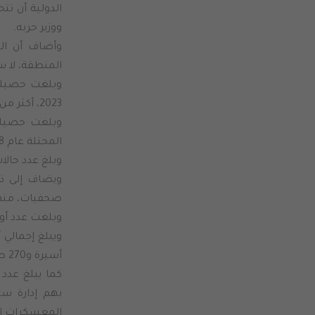
الدولية أن تت
ووزير حربه.
وأضاف أن الص
المنطقة، لا س
وبلغت حصيلة ح
2023، أكثر من 11 ألفا و100 حالة اعتقال في الضفة الغربية والقدس.
المحتلة عام 1948 وعددا من الأسيرات من قطاع غزة.
وبلغ عدد حالا
صحفيات، منهن 
وبلغت عدد أوامر الاعتقا
أسيرة و270 طفلاً، فيما وصل عدد المعتقلين الإداريين إلى 3398.
كما يبلغ عدد 
المعسكرات الت