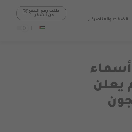
طلب رفع المنع
من السفر
الضغط والمناصرة
أسماء
 يعلن
جون