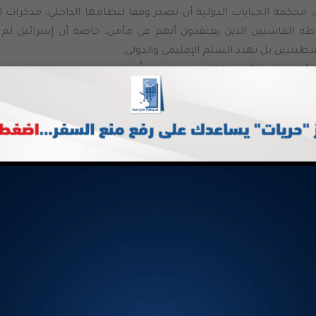
محكمة الجنايات الدولية أن تصدر وفقا لنظامها الداخلي، مذكرات 
اطه الفاشيين الذين يعتقدون أنهم في مأمن، خاصة أن إسرائيل لم 
طينيين بل تهدد السلم الإقليمي والدولي.
رئيس نادي الأسير الفلسطيني عبد الله الزغاري، بعد مرور عام على ح
“إن
والقدس، و2 من أراضي عام 1948، و24 من قطاع غزة، ليصل إجمالي 
 277”.
، أنّ المعطى المعلن عنه بشأن عدد شهداء معتقلي غزة ليس نه
نادا إلى تقارير نشرتها وسائل إعلام ومؤسسات حقوقية إسرائيلية
ن استشهاد معتقلين من القطاع يبقى قائما على قاعدة الشك، حيث
نية في ضوء استمرار الاحتلال باحتجاز جثامينهم.
لمؤسسات ذات الصلة ستواصل متابعة حق عائلات الشهداء المعلو
ظروف استشهادهم، وشدد على أن هذا المسار ليس من باب انتظار الع
الأهالي بالملاحقة القانونية، خاصة فيما يتعلق بتسلم الجثامين.
ن ذلك، نوهت مسؤولة الضغط والمناصرة المحلية في مؤسسة الضمي
مية تالا ناصر، إلى أن الرأي الاستشاري الأخير لمحكمة العدل الدول