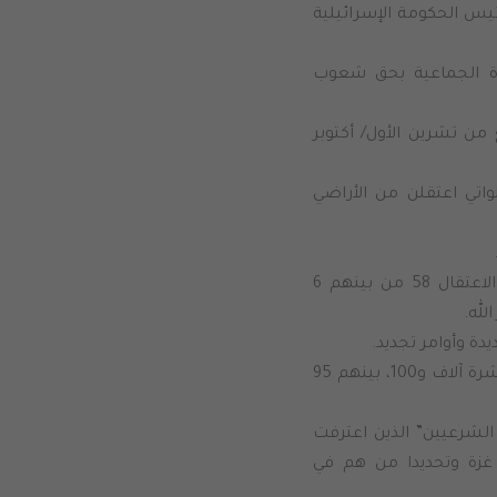
يس الحكومة الإسرائيلية
ادة الجماعية بحق شعوب
من تشرين الأول/ أكتوبر
 النساء أكثر من 420، بما يشمل اللواتي اعتقلن من الأراضي
ويضاف إلى ذلك اعتقال 108 من العاملين في حقل الصحافة، تبقى منهم رهن الاعتقال 58 من بينهم 6
لله.
ويبلغ إجمالي أعداد الأسرى في سجون الاحتلال حتى بداية الشهر الجاري، أكثر من عشرة آلاف و100، بينهم 95
الشرعيين” الذين اعترفت
ة معتقلي غزة وتحديدا من هم في