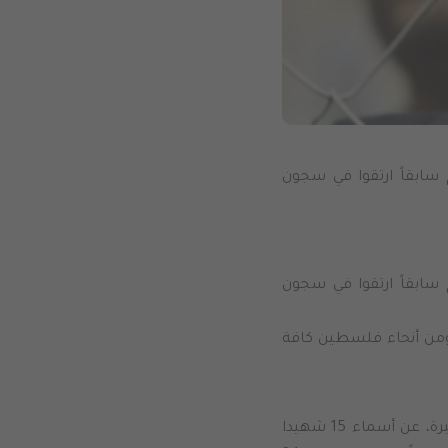
م يعلن عنهم سابقاً ارتقوا في سجون
م يعلن عنهم سابقاً ارتقوا في سجون
لشهداء من غزة المعلومة هوياتهم بعد السابع من أكتوبر ارتفع إلى 24 ومن أنحاء فلسطين كافة
البيرة – أعلنت مؤسسات الأسرى اليوم الأحد خلال مؤتمر صحفي عقد في بلدية البيرة، عن أسماء 15 شهيدا