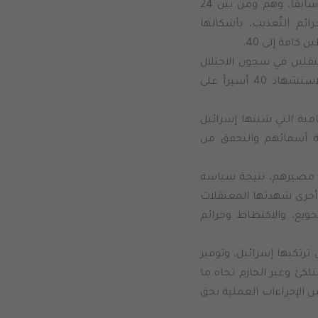
ارتقوا داخل سجون الاحتلال الإسرائيليّ ومعسكراته، ممن لم يعلن عن أسمائهم سابقاً، وهم ومن بين 24
ئم التّعذيب، بأشكالها
كافة إلى 40.
تقلين في سجون الاحتلال
الإسرائيلي تعرضوا لأعتى هجمة عبر تاريخ الصراع الفلسطيني الإسرائيلي، أدت لاستشهاد 40 أسيراً على
مية التي شنتها إسرائيل
 أسمائهم والتحقق من
ن مصيرهم، نتيجة سياسة
 أخرى شهدتها المعتقلات
جويع، والاكتظاظ وجرائم
رتكبها إسرائيل، وتوفير
كئ وغير الحازم تجاه ما
 الإجراءات العملية بحق