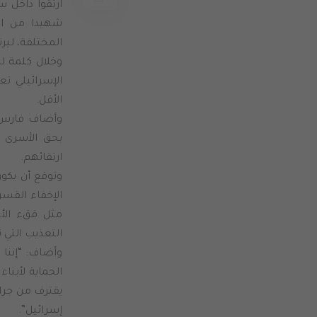
شهيدا من الأ
المختلفة، لير
وخلال كلمة ل
الأقل.
وأضاف فارس، إ
بحق الأسرى 
ارتقائهم.
وتوقع أن يكو
الإخفاء القسر
مثل فقء الأع
التعذيب التي 
وأضاف: “إننا
الحماية لأبنا
يقترف من جرائ
إسرائيل”.