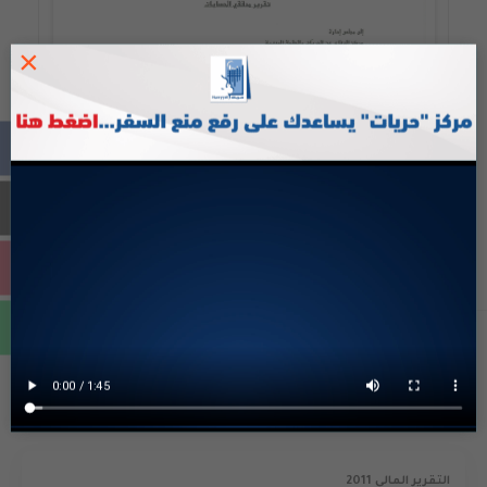
×
جوال
+970-599641992
FACEBOOK
اخبار متعلقة
التقرير المالي 2011